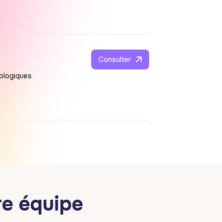
Consulter
nologiques
re équipe